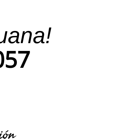
uana!
057
ión