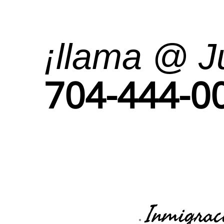
¡llama @ J
704-444-0
Inmigrac