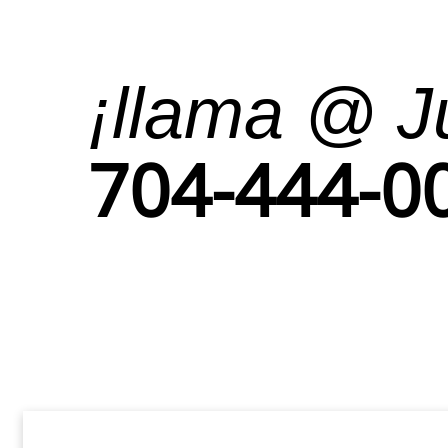
¡llama @ J
704-444-0