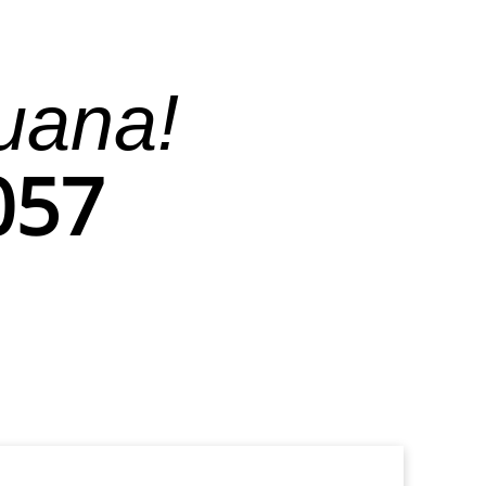
uana!
057